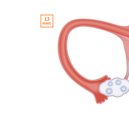
13
mart.