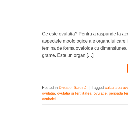
Ce este ovulatia? Pentru a raspunde la ac
aspectele moofologice ale organului care i
femina de forma ovaloida cu dimensiunea d
grame. Este un organ […]
Posted in
Diverse
,
Sarcină
|
Tagged
calcularea ovu
ovulatia
,
ovulatia si fertilitatea
,
ovulatie
,
perioada fer
ovulatiei