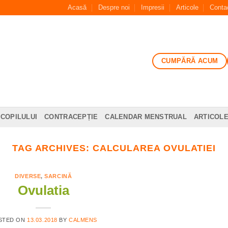
Acasă
Despre noi
Impresii
Articole
Conta
CUMPĂRĂ ACUM
 COPILULUI
CONTRACEPȚIE
CALENDAR MENSTRUAL
ARTICOL
TAG ARCHIVES:
CALCULAREA OVULATIEI
DIVERSE
,
SARCINĂ
Ovulatia
STED ON
13.03.2018
BY
CALMENS