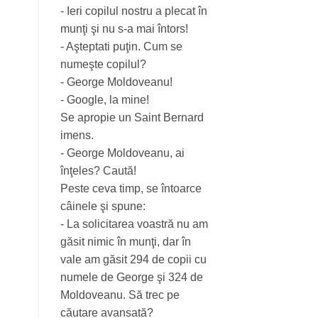
- Ieri copilul nostru a plecat în
munţi şi nu s-a mai întors!
- Aşteptati puţin. Cum se
numeşte copilul?
- George Moldoveanu!
- Google, la mine!
Se apropie un Saint Bernard
imens.
- George Moldoveanu, ai
înţeles? Caută!
Peste ceva timp, se întoarce
câinele şi spune:
- La solicitarea voastră nu am
găsit nimic în munţi, dar în
vale am găsit 294 de copii cu
numele de George şi 324 de
Moldoveanu. Să trec pe
căutare avansată?