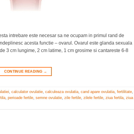
esta intrebare este necesar sa ne ocupam in primul rand de
ndeplinesc acesta functie – ovarul. Ovarul este glanda sexuala
e 3 cm lungime, 2 cm latime, 1 cm grosime si cantareste 6-8
CONTINUE READING
→
latiei
,
calculator ovulatie
,
calculeaza ovulatia
,
cand apare ovulatia
,
fertilitate
,
tila
,
perioade fertile
,
semne ovulatie
,
zile fertile
,
zilele fertile
,
ziua fertila
,
ziua