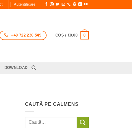
ct
Autentificare
+40 722 236 549
0
COȘ /
€
0.00
E
DOWNLOAD
CAUTĂ PE CALMENS