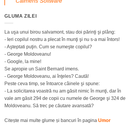
Calmens Software
GLUMA ZILEI
La uşa unui birou salvamont, stau doi părinţi şi plâng:
- Ieri copilul nostru a plecat în munţi şi nu s-a mai întors!
- Aşteptati puţin. Cum se numeşte copilul?
- George Moldoveanu!
- Google, la mine!
Se apropie un Saint Bernard imens.
- George Moldoveanu, ai înţeles? Caută!
Peste ceva timp, se întoarce câinele şi spune:
- La solicitarea voastră nu am găsit nimic în munţi, dar în
vale am găsit 294 de copii cu numele de George şi 324 de
Moldoveanu. Să trec pe căutare avansată?
Citește mai multe glume și bancuri în pagina
Umor