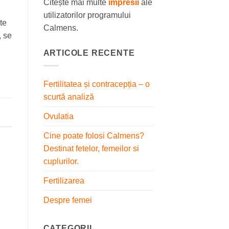
Citește mai multe
impresii
ale
utilizatorilor programului
te
Calmens.
, se
ARTICOLE RECENTE
Fertilitatea și contracepția – o
scurtă analiză
Ovulatia
Cine poate folosi Calmens?
Destinat fetelor, femeilor si
cuplurilor.
Fertilizarea
Despre femei
CATEGORII