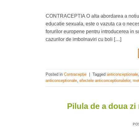
CONTRACEPTIA O alta abordarea a notiunii
educatie sexuala, este o vazuta ca o neces
forurilor europene pentru introducerea in s
cazurilor de imbolnaviri cu boli […]
Posted in
Contracepție
|
Tagged
anticonceptionale
anticonceptionale
,
efectele anticonceptionalelor
,
met
Pilula de a doua zi
PO