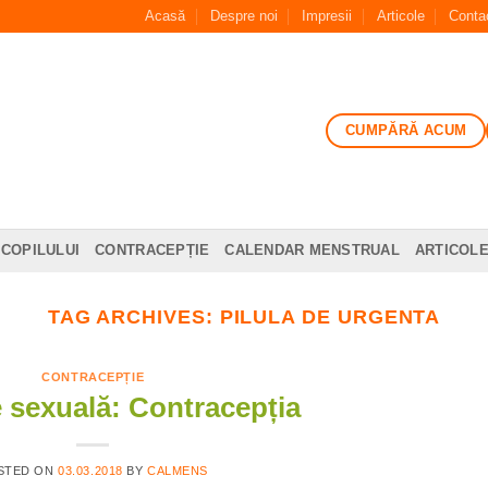
Acasă
Despre noi
Impresii
Articole
Conta
CUMPĂRĂ ACUM
 COPILULUI
CONTRACEPȚIE
CALENDAR MENSTRUAL
ARTICOL
TAG ARCHIVES:
PILULA DE URGENTA
CONTRACEPȚIE
 sexuală: Contracepția
STED ON
03.03.2018
BY
CALMENS