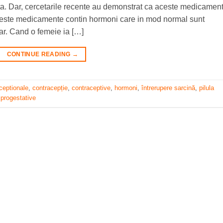
a. Dar, cercetarile recente au demonstrat ca aceste medicamen
 Aceste medicamente contin hormoni care in mod normal sunt
ar. Cand o femeie ia […]
CONTINUE READING
→
ceptionale
,
contracepție
,
contraceptive
,
hormoni
,
întrerupere sarcină
,
pilula
,
progestative