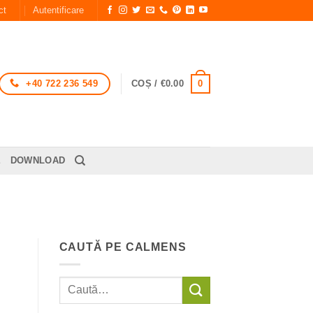
ct
Autentificare
+40 722 236 549
0
COȘ /
€
0.00
E
DOWNLOAD
CAUTĂ PE CALMENS