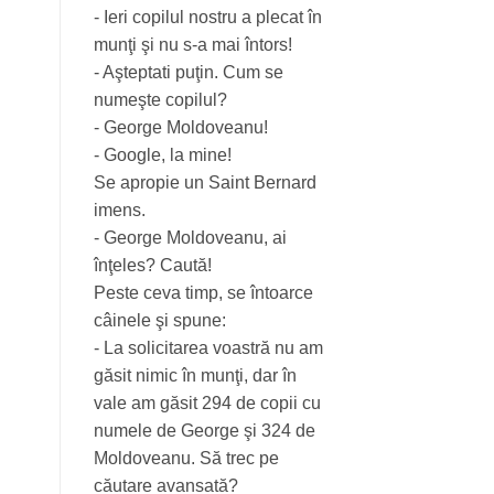
- Ieri copilul nostru a plecat în
munţi şi nu s-a mai întors!
- Aşteptati puţin. Cum se
numeşte copilul?
- George Moldoveanu!
- Google, la mine!
Se apropie un Saint Bernard
imens.
- George Moldoveanu, ai
înţeles? Caută!
Peste ceva timp, se întoarce
câinele şi spune:
- La solicitarea voastră nu am
găsit nimic în munţi, dar în
vale am găsit 294 de copii cu
numele de George şi 324 de
Moldoveanu. Să trec pe
căutare avansată?