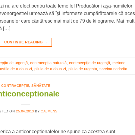
zi nu are efect pentru toate femeile! Producătorii aşa-numitelor
 levonorgestrel urmează să îşi informeze cumpărătoarele că aces
soanelor care cântăresc mai mult de 79 de kilograme. Mai mult
ă […]
CONTINUE READING
→
epţia de urgenţă
,
contracepția naturală
,
contracepţie de urgenţă
,
metode
astila de a doua zi
,
pilula de a doua zi
,
pilula de urgenta
,
sarcina nedorita
CONTRACEPȚIE
,
SĂNĂTATE
ticonceptionale
STED ON
25.04.2013
BY
CALMENS
nerica a anticonceptionalelor ne spune ca acestea sunt