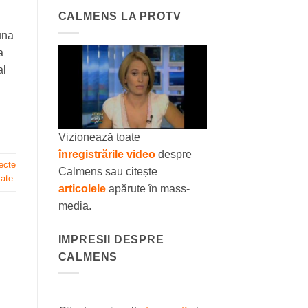
CALMENS LA PROTV
una
a
al
Vizionează toate
înregistrările video
despre
ecte
Calmens sau citește
tate
articolele
apărute în mass-
media.
IMPRESII DESPRE
CALMENS