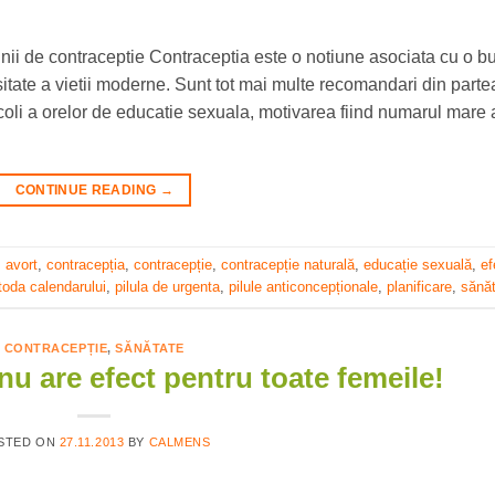
 de contraceptie Contraceptia este o notiune asociata cu o b
itate a vietii moderne. Sunt tot mai multe recomandari din parte
coli a orelor de educatie sexuala, motivarea fiind numarul mare 
CONTINUE READING
→
,
avort
,
contracepția
,
contracepție
,
contracepție naturală
,
educație sexuală
,
ef
oda calendarului
,
pilula de urgenta
,
pilule anticoncepționale
,
planificare
,
sănă
CONTRACEPȚIE
,
SĂNĂTATE
 nu are efect pentru toate femeile!
STED ON
27.11.2013
BY
CALMENS