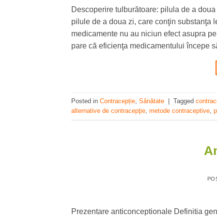
Descoperire tulburătoare: pilula de a doua 
pilule de a doua zi, care conţin substanţa
medicamente nu au niciun efect asupra per
pare că eficienţa medicamentului începe s
Posted in
Contracepție
,
Sănătate
|
Tagged
contrac
alternative de contracepţie
,
metode contraceptive
,
p
An
PO
Prezentare anticonceptionale Definitia ge